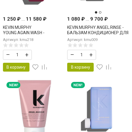
1 250
₽
...
11 580
₽
1 080
₽
...
9 700
₽
KEVIN MURPHY
KEVIN.MURPHY ANGEL.RINSE -
YOUNG.AGAIN.WASH -
БАЛЬЗАМ КОНДИЦИОНЕР ДЛЯ
ШАМПУНЬ ANTI AGE
ДЕЛИКАТНОГО УХОДА ЗА
Артикул: kmu218
Артикул: kmu009
ЦВЕТОМ
–
+
–
+
В корзину
В корзину
NEW!
NEW!