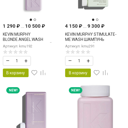
1 290
₽
...
10 500
₽
4 150
₽
...
9 300
₽
KEVIN MURPHY
KEVIN MURPHY STIMULATE-
BLONDE.ANGEL.WASH
ME.WASH ШАМПУНЬ
ШАМПУНЬ ТОНИРУЮЩИЙ ДЛЯ
УКРЕПЛЯЮЩИЙ ОТ
Артикул: kmu192
Артикул: kmu291
СВЕТЛЫХ ВОЛОС
ВЫПАДЕНИЯ ВОЛОС.
–
+
–
+
В корзину
В корзину
NEW!
NEW!