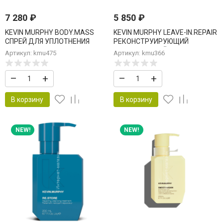
7 280
₽
5 850
₽
KEVIN MURPHY BODY.MASS
KEVIN MURPHY LEAVE-IN.REPAIR
СПРЕЙ ДЛЯ УПЛОТНЕНИЯ
РЕКОНСТРУИРУЮЩИЙ
ВОЛОС 100 мл
НЕСМЫВАЕМЫЙ УХОД 200 мл
Артикул: kmu475
Артикул: kmu366
–
+
–
+
В корзину
В корзину
NEW!
NEW!