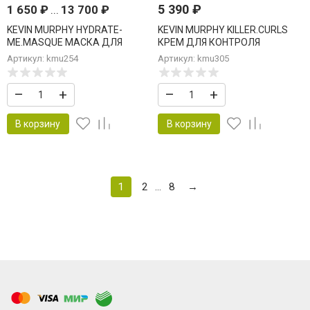
5 390
₽
1 650
₽
...
13 700
₽
KEVIN MURPHY HYDRATE-
KEVIN MURPHY KILLER.CURLS
ME.MASQUE МАСКА ДЛЯ
КРЕМ ДЛЯ КОНТРОЛЯ
ИНТЕНСИВНОГО УВЛАЖНЕНИЯ
ВЬЮЩИХСЯ ВОЛОС
Артикул: kmu254
Артикул: kmu305
–
+
–
+
В корзину
В корзину
1
2
8
→
...