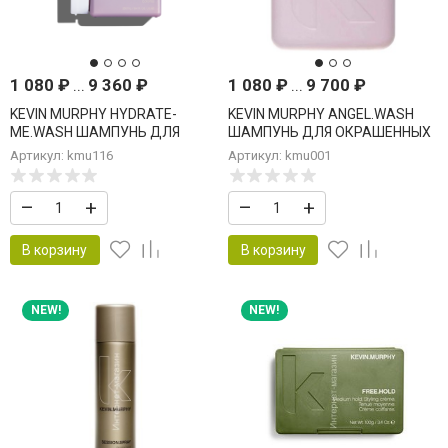
1 080
₽
...
9 360
₽
1 080
₽
...
9 700
₽
KEVIN MURPHY HYDRATE-
KEVIN MURPHY ANGEL.WASH
ME.WASH ШАМПУНЬ ДЛЯ
ШАМПУНЬ ДЛЯ ОКРАШЕННЫХ
ИНТЕНСИВНОГО УВЛАЖНЕНИЯ
ВОЛОС
Артикул: kmu116
Артикул: kmu001
–
+
–
+
В корзину
В корзину
NEW!
NEW!