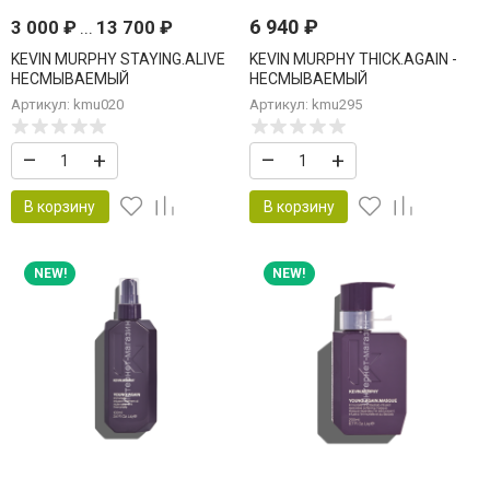
6 940
₽
3 000
₽
...
13 700
₽
KEVIN MURPHY STAYING.ALIVE
KEVIN MURPHY THICK.AGAIN -
НЕСМЫВАЕМЫЙ
НЕСМЫВАЕМЫЙ
КОНДИЦИОНЕР-УХОД ДЛЯ
КОНДИЦИОНЕР-УХОД
Артикул: kmu020
Артикул: kmu295
УВЛАЖНЕНИЯ И ЗАЩИТЫ
СТИМУЛИРУЮЩИЙ РОСТ
ВОЛОС 100 мл
–
+
–
+
В корзину
В корзину
NEW!
NEW!