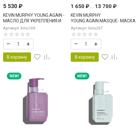
5 530
₽
1 650
₽
...
13 700
₽
KEVIN MURPHY YOUNG.AGAIN -
KEVIN MURPHY
МАСЛО ДЛЯ УКРЕПЛЕНИЯ И
YOUNG.AGAIN.MASQUE- МАСКА
ВОССТАНОВЛЕНИЯ 100 мл
ДЛЯ УКРЕПЛЕНИЯ И
Артикул: kmu169
Артикул: kmu267
ВОССТАНОВЛЕНИЯ ВОЛОС
–
+
–
+
В корзину
В корзину
NEW!
NEW!