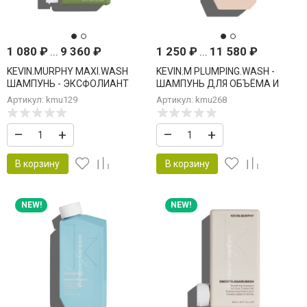
1 080
₽
...
9 360
₽
1 250
₽
...
11 580
₽
KEVIN.MURPHY MAXI.WASH
KEVIN.M PLUMPING.WASH -
ШАМПУНЬ - ЭКСФОЛИАНТ
ШАМПУНЬ ДЛЯ ОБЪЁМА И
ДЛЯ КОЖИ ГОЛОВЫ
УПЛОТНЕНИЯ ВОЛОС
Артикул: kmu129
Артикул: kmu268
–
+
–
+
В корзину
В корзину
NEW!
NEW!