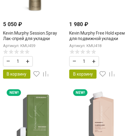
5 050
₽
1 980
₽
Kevin.Murphy Session.Spray
Kevin Murphy Free Hold крем
Лак-спрей для укладки
для подвижной укладки
сильной фиксации 400 мл
мужских волос 30 г
Артикул: KMU459
Артикул: KMU418
–
+
–
+
В корзину
В корзину
NEW!
NEW!