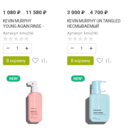
1 080
₽
...
11 580
₽
3 000
₽
...
4 700
₽
KEVIN MURPHY
KEVIN MURPHY UN.TANGLED
YOUNG.AGAIN.RINSE -
НЕСМЫВАЕМЫЙ
КОНДИЦИОНЕР
КОНДИЦИОНЕР ДЛЯ ЛЕГКОГО
Артикул: kmu266
Артикул: kmu290
УКРЕПЛЯЮЩИЙ ANTI AGE
РАСЧЕСЫВАНИЯ
–
+
–
+
В корзину
В корзину
NEW!
NEW!