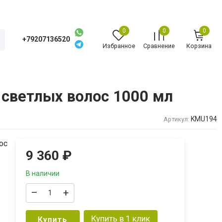
0
0
0
+79207136520
Избранное
Сравнение
Корзина
 светлых волос 1000 мл
KMU194
Артикул:
ос
9 360
₽
В наличии
–
+
Купить в 1 клик
Купить