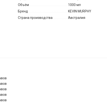
Объём
1000 мл
Бренд
KEVIN MURPHY
Страна производства
Австралия
ывов
ывов
ывов
ывов
ывов