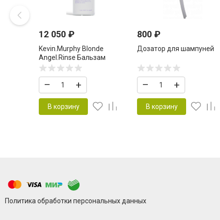
12 050
₽
800
₽
Kevin.Murphy Blonde
Дозатор для шампуней
Angel.Rinse Бальзам
тонирующий для светлых
волос 1000 мл
–
+
–
+
В корзину
В корзину
Политика обработки персональных данных