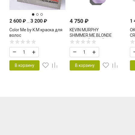
4 750
₽
2 600
₽
...
3 200
₽
1
Color Me by K.M краска для
KEVIN MURPHY
О
волос
SHIMMER.ME.BLONDE
CR
СИЯЮЩИЙ СПРЕЙ ДЛЯ
M
СВЕТЛЫХ ВОЛОС 100 МЛ
–
+
–
+
В корзину
В корзину