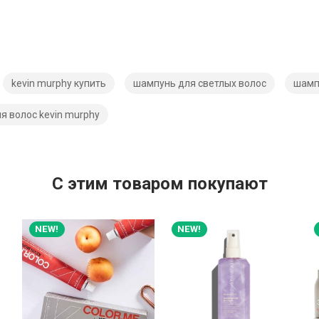
kevin murphy купить
шампунь для светлых волос
шамп
я волос kevin murphy
C этим товаром покупают
NEW!
NEW!