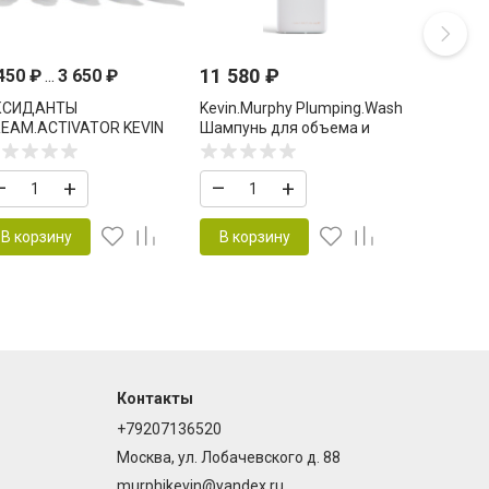
11 580
₽
 450
₽
...
3 650
₽
КСИДАНТЫ
Kevin.Murphy Plumping.Wash
EAM.ACTIVATOR KEVIN
Шампунь для объема и
URPHY COLOR ME
уплотнения волос 1000 мл
–
+
–
+
В корзину
В корзину
Контакты
+79207136520
Москва, ул. Лобачевского д. 88
murphikevin@yandex.ru