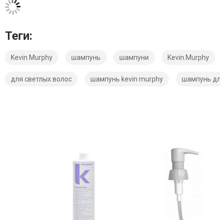
Теги:
Kevin Murphy
шампунь
шампуни
Kevin.Murphy
для светлых волос
шампунь kevin murphy
шампунь дл