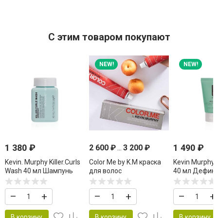
C этим товаром покупают
NEW!
NEW!
1 380
₽
1 490
₽
2 600
₽
...
3 200
₽
Kevin. Murphy Killer.Curls
Color Me by K.M краска
Kevin Murphy ki
Wash 40 мл Шампунь
для волос
40 мл Дефин
для кудрявых волос
крем для уси
завитка
–
+
–
+
–
+
В корзину
В корзину
В корзину