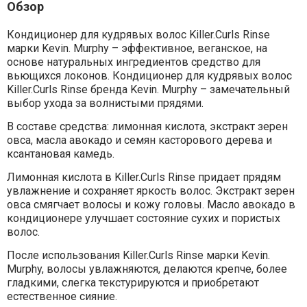
Обзор
Кондиционер для кудрявых волос Killer.Curls Rinse
марки Kevin. Murphy – эффективное, веганское, на
основе натуральных ингредиентов средство для
вьющихся локонов. Кондиционер для кудрявых волос
Killer.Curls Rinse бренда Kevin. Murphy – замечательный
выбор ухода за волнистыми прядями.
В составе средства: лимонная кислота, экстракт зерен
овса, масла авокадо и семян касторового дерева и
ксантановая камедь.
Лимонная кислота в Killer.Curls Rinse придает прядям
увлажнение и сохраняет яркость волос. Экстракт зерен
овса смягчает волосы и кожу головы. Масло авокадо в
кондиционере улучшает состояние сухих и пористых
волос.
После использования Killer.Curls Rinse марки Kevin.
Murphy, волосы увлажняются, делаются крепче, более
гладкими, слегка текстурируются и приобретают
естественное сияние.