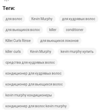
Теги:
для волос
Kevin Murphy
для кудрявых волос
для вьющихся волос
killer
conditioner
Killer.Curls Rinse
для вьющихся локонов
killer curls
Kevin.Murphy
kevin murphy купить
средства для кудрявых волос
кондиционер для кудрявых волос
кондиционер для вьющихся волос
kevin murphy кондиционеры
кондиционер для волос kevin murphy