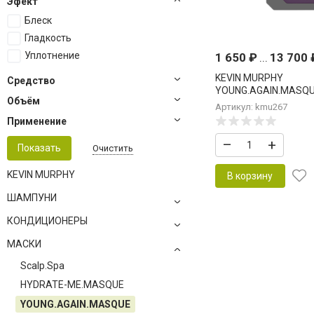
Эфект
Блеск
Гладкость
Уплотнение
1 650
₽
...
13 700
KEVIN MURPHY
Средство
YOUNG.AGAIN.MASQ
Объём
УКРЕПЛЕНИЯ И ВОС
Артикул: kmu267
ВОЛОС
Применение
–
+
Очистить
KEVIN MURPHY
В корзину
ШАМПУНИ
КОНДИЦИОНЕРЫ
МАСКИ
Scalp.Spa
HYDRATE-ME.MASQUE
YOUNG.AGAIN.MASQUE