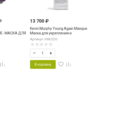
13 700
₽
₽
Kevin.Murphy Young.Again.Masque
UE- МАСКА ДЛЯ
Маска для укрепления и
СТАНОВЛЕНИЯ
восстановления длинных волос
Артикул: KMU220
1000 мл
–
+
В корзину