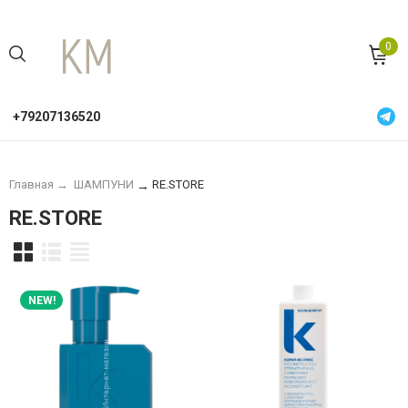
0
+79207136520
Главная
→
ШАМПУНИ
RE.STORE
→
RE.STORE
NEW!