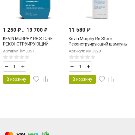
11 580
₽
1 250
₽
...
13 700
₽
KEVIN MURPHY RE.STORE
Kevin.Murphy Re.Store
РЕКОНСТРУИРУЮЩИЙ
Реконструирующий шампунь-
ОЧИЩАЮЩИЙ УХОД
маска 1000 мл
Артикул: kmu351
Артикул: KMU328
–
+
–
+
В корзину
В корзину