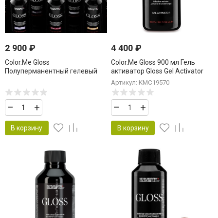
2 900
₽
4 400
₽
Color.Me Gloss
Color.Me Gloss 900 мл Гель
Полуперманентный гелевый
активатор Gloss Gel Activator
краситель 60 мл c Acidic с
1.5%
Артикул: KMC19570
кислым pH
–
+
–
+
В корзину
В корзину