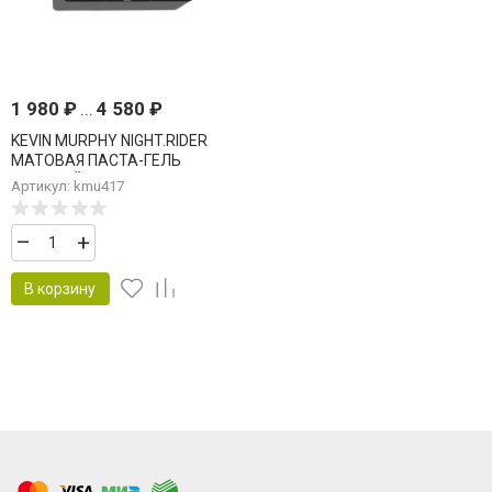
1 980
₽
...
4 580
₽
KEVIN MURPHY NIGHT.RIDER
МАТОВАЯ ПАСТА-ГЕЛЬ
СИЛЬНОЙ ФИКСАЦИИ
Артикул: kmu417
–
+
В корзину