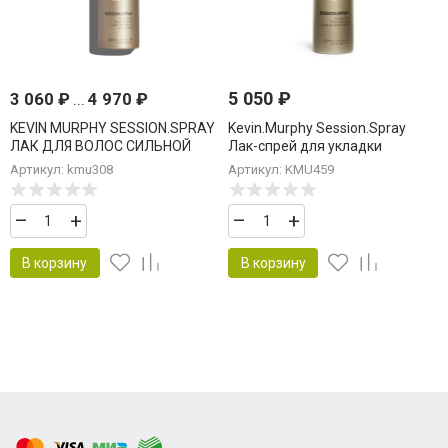
5 050
₽
3 060
₽
...
4 970
₽
KEVIN MURPHY SESSION.SPRAY
Kevin.Murphy Session.Spray
ЛАК ДЛЯ ВОЛОС СИЛЬНОЙ
Лак-спрей для укладки
ФИКСАЦИИ
сильной фиксации 400 мл
Артикул: kmu308
Артикул: KMU459
–
+
–
+
В корзину
В корзину