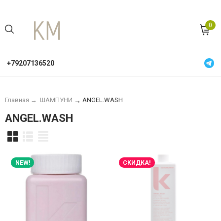
0
+79207136520
Главная
→
ШАМПУНИ
ANGEL.WASH
→
ANGEL.WASH
NEW!
СКИДКА!