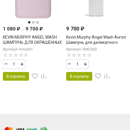
9 700
₽
1 080
₽
...
9 700
₽
KEVIN MURPHY ANGEL.WASH
Kevin.Murphy Angel.Wash Ангел
ШАМПУНЬ ДЛЯ ОКРАШЕННЫХ
Шампунь для деликатного
ВОЛОС
ухода за цветом 1000 мл
Артикул: kmu001
Артикул: KMU002
–
+
–
+
В корзину
В корзину