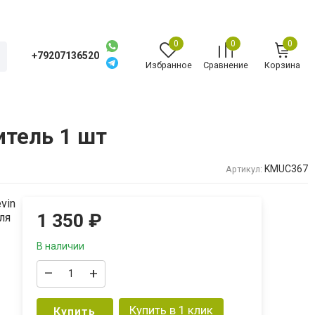
0
0
0
+79207136520
Избранное
Сравнение
Корзина
итель 1 шт
KMUC367
Артикул:
vin
1 350
₽
ля
В наличии
–
+
Купить в 1 клик
Купить