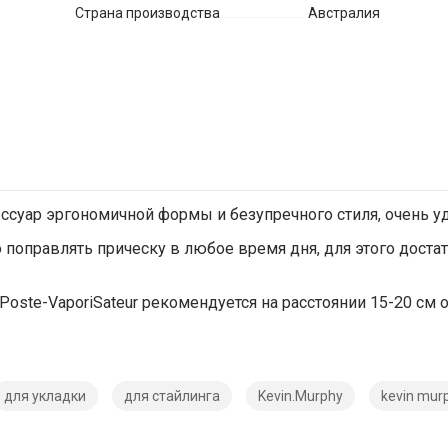
Страна производства
Австралия
ессуар эргономичной формы и безупречного стиля, очень у
 поправлять прическу в любое время дня, для этого доста
oste-VaporiSateur рекомендуется на расстоянии 15-20 см о
для укладки
для стайлинга
Kevin.Murphy
kevin mur