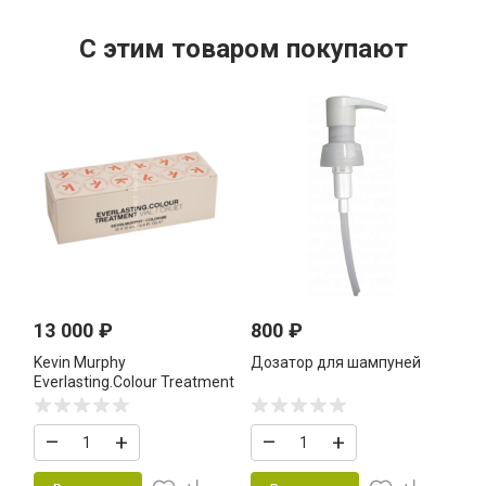
C этим товаром покупают
13 000
₽
800
₽
Kevin Murphy
Дозатор для шампуней
Everlasting.Colour Treatment
Cruet/Vial 12*12 мл
сыворотка-уход в ампулах
–
+
–
+
для окрашенных волос