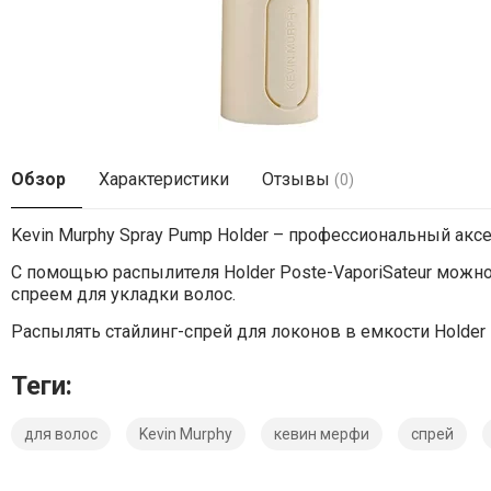
Обзор
Характеристики
Отзывы
(0)
Kevin Murphy Spray Pump Holder – профессиональный акс
С помощью распылителя Holder Poste-VaporiSateur можно
спреем для укладки волос.
Распылять стайлинг-спрей для локонов в емкости Holder P
Теги:
для волос
Kevin Murphy
кевин мерфи
спрей