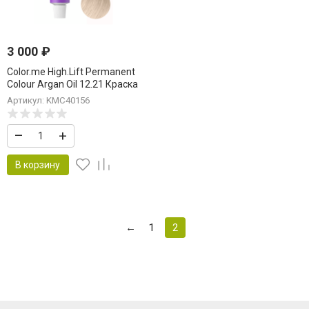
3 000
₽
Color.me High.Lift Permanent
Colour Argan Oil 12.21 Краска
для волос
Артикул: KMC40156
«Ультра.Лайт.Беж.Пепел»
Ultra.Light.Beige.Ash 100 мл
–
+
В корзину
←
1
2