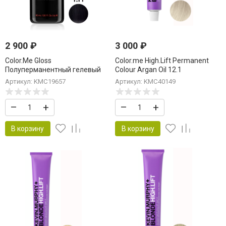
2 900
₽
3 000
₽
Color.Me Gloss
Color.me High.Lift Permanent
Полуперманентный гелевый
Colour Argan Oil 12.1
краситель c кислым pH Gloss
Ultra.Light.Ash Краска для
Артикул: KMC19657
Артикул: KMC40149
Acidic 1.11/1AA Black.Ash.Int 60
волос 100 мл
мл Брюнет Пепельный
«Ультра.Лайт.Пепел»
–
+
–
+
Интенсивный
В корзину
В корзину