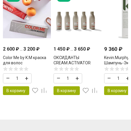
9 360
₽
2 600
₽
...
3 200
₽
1 450
₽
...
3 650
₽
Color Me by K.M краска
ОКСИДАНТЫ
Kevin.Murphy 
для волос
CREAM.ACTIVATOR
Шампунь-Экс
KEVIN MURPHY COLOR
для кожи гол
ME
мл
–
+
–
+
–
+
В корзину
В корзину
В корзину