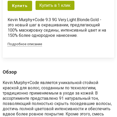
Купить в 1 клик
Купить
Kevin Murphy+Code 9.3 9G Very.Light.Blonde.Gold -
это новый шаг в окрашивании, предлагающий
100% маскировку седины, интенсивный цвет и на
150% более однородное нанесение.
Подробное описание
Обзор
Kevin.Murphy+Code
является
уникальной
стойкой
краской
для волос,
созданным
по
технологиям,
традиционно
применяемым
в
уходе
за кожей.
В
ассортименте
представлено
91
натуральный
тон,
позволяющий
полностью
скрыть
поседевшие
волосы,
достичь
полной
цветовой
интенсивности
и
обеспечить
вдвое
более
ровное
покрытие.
Кроме
этого,
смесь