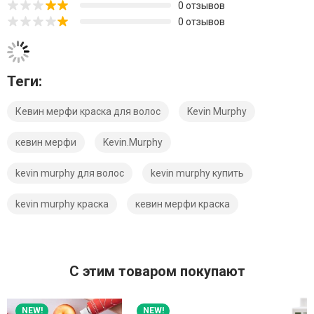
0 отзывов
0 отзывов
Теги:
Кевин мерфи краска для волос
Kevin Murphy
кевин мерфи
Kevin.Murphy
kevin murphy для волос
kevin murphy купить
kevin murphy краска
кевин мерфи краска
C этим товаром покупают
NEW!
NEW!