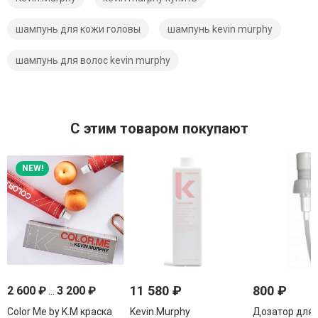
шампунь для кожи головы
шампунь kevin murphy
шампунь для волос kevin murphy
C этим товаром покупают
NEW!
11 580
₽
800
₽
2 600
₽
...
3 200
₽
Color Me by K.M краска
Kevin.Murphy
Дозатор для