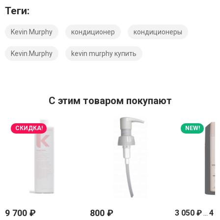
Теги:
Kevin Murphy
кондиционер
кондиционеры
Kevin.Murphy
kevin murphy купить
C этим товаром покупают
СКИДКА!
NEW!
9 700
₽
800
₽
3 050
₽
...
4 