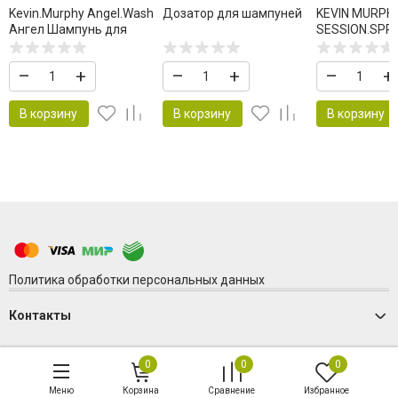
Kevin.Murphy Angel.Wash
Дозатор для шампуней
KEVIN MURPH
Ангел Шампунь для
SESSION.SPRA
деликатного ухода за
ЛАК ДЛЯ ВО
цветом 1000 мл
ПОДВИЖНОЙ
–
+
–
+
–
+
ФИКСАЦИИ
В корзину
В корзину
В корзину
Политика обработки персональных данных
Контакты
0
0
0
Меню
Корзина
Сравнение
Избранное