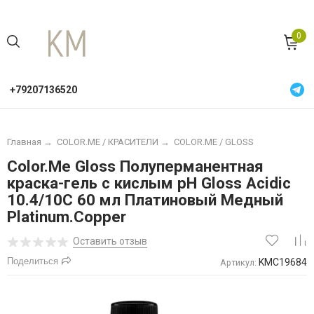
0
+79207136520
Главная
→
COLOR.ME / КРАСИТЕЛИ
→
COLOR.ME / GLOSS
Color.Me Gloss Полуперманентная
краска-гель c кислым pH Gloss Acidic
10.4/10С 60 мл Платиновый Медный
Platinum.Copper
Оставить отзыв
Поделиться
KMC19684
Артикул: