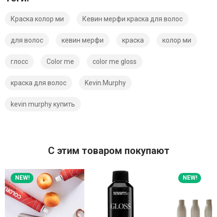
Краска колор ми
Кевин мерфи краска для волос
для волос
кевин мерфи
краска
колор ми
глосс
Color me
color me gloss
краска для волос
Kevin.Murphy
kevin murphy купить
C этим товаром покупают
NEW!
NEW!