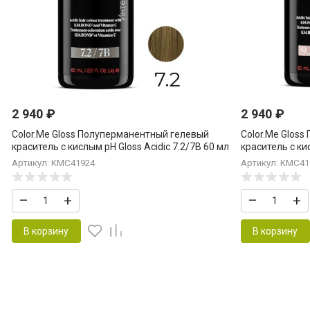
2 940
₽
2 940
₽
Color.Me Gloss Полуперманентный гелевый
Color.Me Glos
краситель c кислым pH Gloss Acidic 7.2/7B 60 мл
краситель c ки
Medium.Blonde.Beige Средний Блонд Бежевый
мл Very.Light.B
Артикул: KMC41924
Артикул: KMC41
Блонд Бежевы
–
+
–
+
В корзину
В корзину