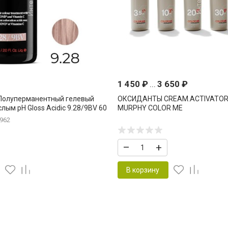
1 450
₽
...
3 650
₽
s Полуперманентный гелевый
ОКСИДАНТЫ CREAM.ACTIVATOR 
слым pH Gloss Acidic 9.28/9BV 60
MURPHY COLOR ME
londe.Beige.Violet Очень Светлый
962
й Фиолет
–
+
В корзину