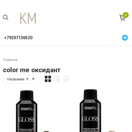
0
+79207136520
Главная
color me оксидант
Название