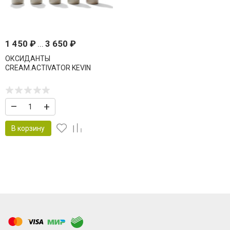
1 450
₽
...
3 650
₽
ОКСИДАНТЫ
CREAM.ACTIVATOR KEVIN
MURPHY COLOR ME
–
+
В корзину