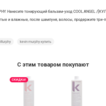
. Нанесите тонирующий бальзам-уход COOL.ANGEL /[КУЛ.А
стые и влажные, после шампуня, волосы, продержите три-пя
.Murphy
kevin murphy купить
C этим товаром покупают
СКИДКА!