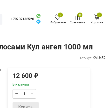
0
0
0
+79207136520
Избранное
Сравнение
Корзина
олосами Кул ангел 1000 мл
KMU452
Артикул:
я
12 600
₽
В наличии
–
+
Купить