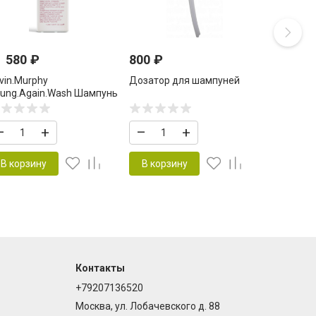
1 580
₽
800
₽
vin.Murphy
Дозатор для шампуней
ung.Again.Wash Шампунь
я укрепления и
сстановления длинных
–
+
–
+
лос 1000 мл
В корзину
В корзину
Контакты
+79207136520
Москва, ул. Лобачевского д. 88