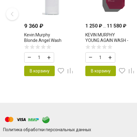
9 360
₽
1 250
₽
...
11 580
₽
Kevin.Murphy
KEVIN MURPHY
Blonde.Angel.Wash
YOUNG.AGAIN.WASH -
Шампунь тонирующий для
ШАМПУНЬ ANTI AGE
светлых волос 1000 мл
–
+
–
+
В корзину
В корзину
Политика обработки персональных данных