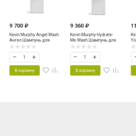
9 700
₽
9 360
₽
1
Kevin.Murphy Angel.Wash
Kevin.Murphy Hydrate-
Ke
Ангел Шампунь для
Me.Wash Шампунь для
Yo
деликатного ухода за
интенсивного увлажнения
дл
цветом 1000 мл
1000 мл
во
–
+
–
+
во
В корзину
В корзину