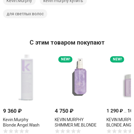
Kevin.Murphy
kevin murphy купить
для светлых волос
C этим товаром покупают
NEW!
NEW!
9 360
₽
4 750
₽
1 290
₽
...
10
Kevin.Murphy
KEVIN MURPHY
KEVIN MURPH
Blonde.Angel.Wash
SHIMMER.ME.BLONDE
BLONDE.ANGE
Шампунь тонирующий
СИЯЮЩИЙ СПРЕЙ ДЛЯ
ШАМПУНЬ