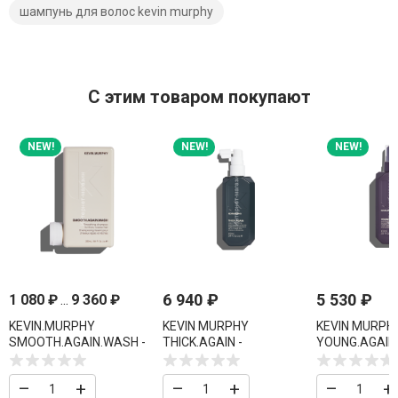
шампунь для волос kevin murphy
C этим товаром покупают
NEW!
NEW!
NEW!
6 940
₽
5 530
₽
1 080
₽
...
9 360
₽
KEVIN.MURPHY
KEVIN MURPHY
KEVIN MURPH
SMOOTH.AGAIN.WASH -
THICK.AGAIN -
YOUNG.AGAIN
РАЗГЛАЖИВАЮЩИЙ
НЕСМЫВАЕМЫЙ
ДЛЯ УКРЕПЛЕ
ШАМПУНЬ
КОНДИЦИОНЕР-УХОД
ВОССТАНОВЛ
–
+
–
+
–
+
СТИМУЛИРУЮЩИЙ
мл