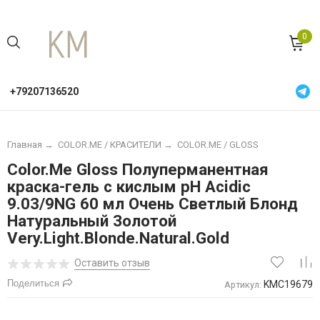
0
+79207136520
Главная
→
COLOR.ME / КРАСИТЕЛИ
→
COLOR.ME / GLOSS
Color.Me Gloss Полуперманентная
краска-гель с кислым pH Acidic
9.03/9NG 60 мл Очень Светлый Блонд
Натуральный Золотой
Very.Light.Blonde.Natural.Gold
Оставить отзыв
Поделиться
KMC19679
Артикул: