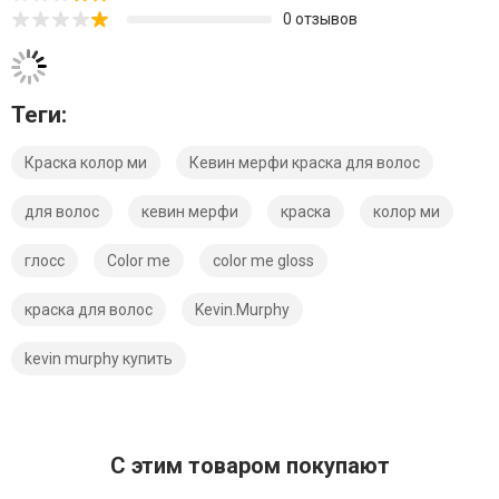
0 отзывов
Теги:
Краска колор ми
Кевин мерфи краска для волос
для волос
кевин мерфи
краска
колор ми
глосс
Color me
color me gloss
краска для волос
Kevin.Murphy
kevin murphy купить
C этим товаром покупают