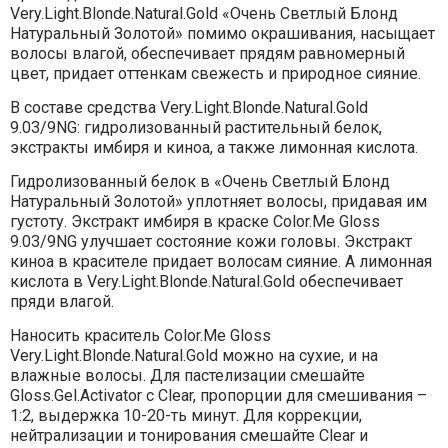
Very.Light.Blonde.Natural.Gold «Очень Светлый Блонд
Натуральный Золотой» помимо окрашивания, насыщает
волосы влагой, обеспечивает прядям равномерный
цвет, придает оттенкам свежесть и природное сияние.
В составе средства Very.Light.Blonde.Natural.Gold
9.03/9NG: гидролизованный растительный белок,
экстракты имбиря и киноа, а также лимонная кислота.
Гидролизованный белок в «Очень Светлый Блонд
Натуральный Золотой» уплотняет волосы, придавая им
густоту. Экстракт имбиря в краске Color.Me Gloss
9.03/9NG улучшает состояние кожи головы. Экстракт
киноа в красителе придает волосам сияние. А лимонная
кислота в Very.Light.Blonde.Natural.Gold обеспечивает
пряди влагой.
Наносить краситель Color.Me Gloss
Very.Light.Blonde.Natural.Gold можно на сухие, и на
влажные волосы. Для пастелизации смешайте
Gloss.Gel.Activator с Clear, пропорции для смешивания –
1:2, выдержка 10-20-ть минут. Для коррекции,
нейтрализации и тонирования смешайте Clear и