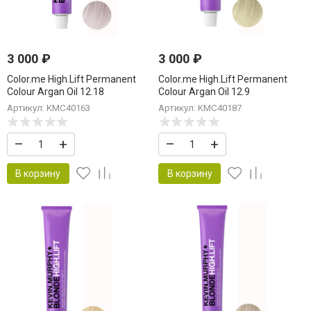
3 000
₽
3 000
₽
Color.me High.Lift Permanent
Color.me High.Lift Permanent
Colour Argan Oil 12.18
Colour Argan Oil 12.9
Ultra.Light.Ash.Violet Краска для
Ultra.Light.Matte Краска для
Артикул: KMC40163
Артикул: KMC40187
волос 100 мл
волос 100 мл
«Ультра.Лайт.Пепел.Фиолет»
«Ультра.Лайт.Матовый»
–
+
–
+
В корзину
В корзину