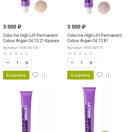
3 000
₽
3 000
₽
Color.me High.Lift Permanent
Color.me High.Lift Permanent
Colour Argan Oil 12.21 Краска
Colour Argan Oil 12.81
для волос
Ultra.Light.Violet.Ash Краска для
Артикул: KMC40156
Артикул: KMC40170
«Ультра.Лайт.Беж.Пепел»
волос 100 мл
Ultra.Light.Beige.Ash 100 мл
«Ультра.Лайт.Фиолет.Пепел»
–
+
–
+
В корзину
В корзину