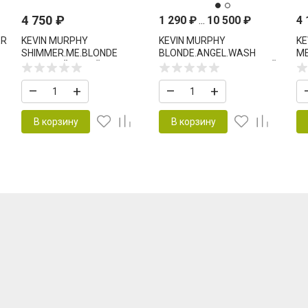
4 750
₽
1 290
₽
...
10 500
₽
4
ER
KEVIN MURPHY
KEVIN MURPHY
KE
SHIMMER.ME.BLONDE
BLONDE.ANGEL.WASH
M
СИЯЮЩИЙ СПРЕЙ ДЛЯ
ШАМПУНЬ ТОНИРУЮЩИЙ
У
СВЕТЛЫХ ВОЛОС 100 МЛ
ДЛЯ СВЕТЛЫХ ВОЛОС
В
–
+
–
+
В корзину
В корзину