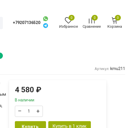
0
0
0
+79207136520
Избранное
Сравнение
Корзина
!
kmu211
Артикул:
ы
4 580
₽
ным
В наличии
,
–
+
Купить в 1 клик
Купить