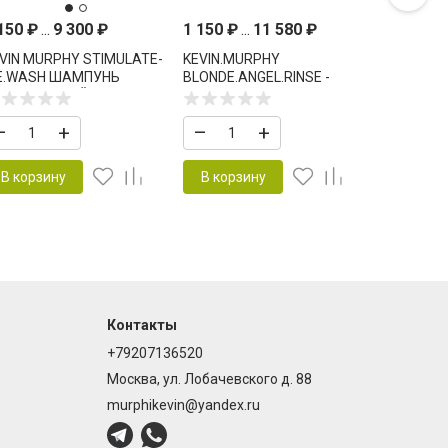
 150
₽
...
9 300
₽
1 150
₽
...
11 580
₽
VIN MURPHY STIMULATE-
KEVIN.MURPHY
E.WASH ШАМПУНЬ
BLONDE.ANGEL.RINSE -
КРЕПЛЯЮЩИЙ ОТ
БАЛЬЗАМ КОНДИЦИОНЕР
ЫПАДЕНИЯ ВОЛОС.
ТОНИРУЮЩИЙ ДЛЯ
–
+
–
+
СВЕТЛЫХ ВОЛОС
В корзину
В корзину
Контакты
+79207136520
Москва, ул. Лобачевского д. 88
murphikevin@yandex.ru