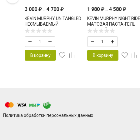
3 000
₽
...
4 700
₽
1 980
₽
...
4 580
₽
KEVIN MURPHY UN.TANGLED
KEVIN MURPHY NIGHT.RID
НЕСМЫВАЕМЫЙ
МАТОВАЯ ПАСТА-ГЕЛЬ
КОНДИЦИОНЕР ДЛЯ
СИЛЬНОЙ ФИКСАЦИИ
ЛЕГКОГО РАСЧЕСЫВАНИЯ
–
+
–
+
В корзину
В корзину
Политика обработки персональных данных