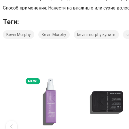
Способ применения: Нанести на влажные или сухие воло
Теги:
Kevin Murphy
Kevin.Murphy
kevin murphy купить
с
NEW!