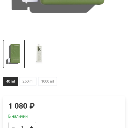
40 ml
250 ml
1000 ml
1 080
₽
В наличии
–
+