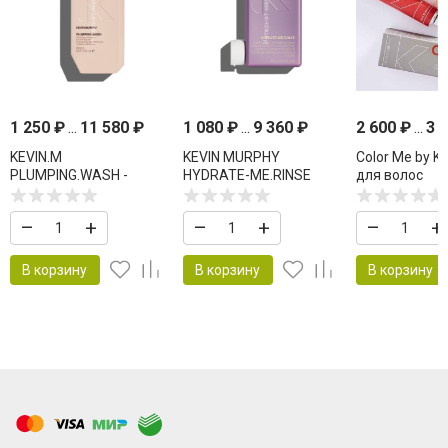
1 250
₽
...
11 580
₽
1 080
₽
...
9 360
₽
2 600
₽
...
3 
KEVIN.M
KEVIN MURPHY
Color Me by K
PLUMPING.WASH -
HYDRATE-ME.RINSE
для волос
ШАМПУНЬ ДЛЯ
КОНДИЦИОНЕР ДЛЯ
ОБЪЁМА И
УВЛАЖНЕНИЯ И
–
+
–
+
–
+
УПЛОТНЕНИЯ ВОЛОС
ВОССТАНОВЛЕНИЯ
В корзину
В корзину
В корзину