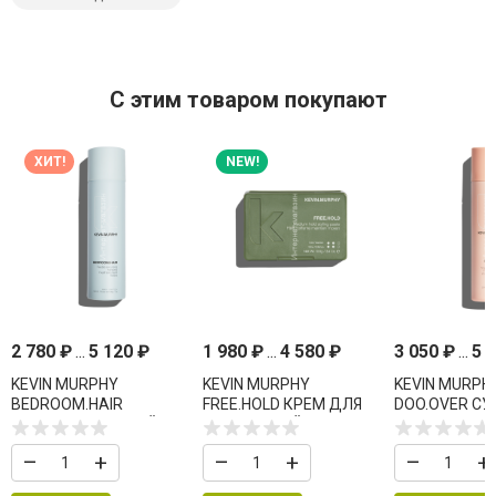
C этим товаром покупают
ХИТ!
NEW!
2 780
₽
...
5 120
₽
1 980
₽
...
4 580
₽
3 050
₽
...
5 
KEVIN MURPHY
KEVIN MURPHY
KEVIN MURPH
BEDROOM.HAIR
FREE.HOLD КРЕМ ДЛЯ
DOO.OVER СУ
ТЕКСТУРИРУЮЩИЙ
ПОДВИЖНОЙ УКЛАДКИ
ДЛЯ ОБЪЕМ
СПРЕЙ
–
+
–
+
–
+