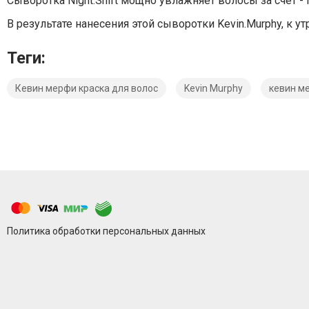
Сыворотка Night.Shift мощно увлажняет волосы за счет -
В результате нанесения этой сыворотки Kevin.Murphy, к 
Теги:
Кевин мерфи краска для волос
Kevin Murphy
кевин м
Политика обработки персональных данных