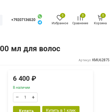
0
0
0
+79207136520
Избранное
Сравнение
Корзина
00 мл для волос
KMU62875
Артикул:
6 400
₽
В наличии
–
+
Купить в 1 клик
Купить