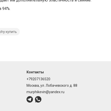
идает им дополнительную эластичность и сияние.
а 94%.
phy купить
Контакты
+79207136520
Москва, ул. Лобачевского д. 88
murphikevin@yandex.ru