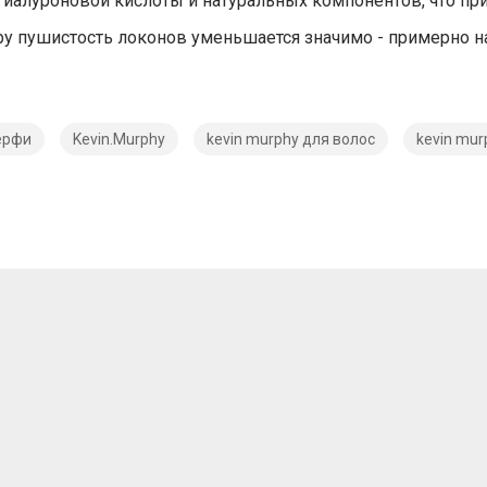
 гиалуроновой кислоты и натуральных компонентов, что пр
утру пушистость локонов уменьшается значимо - примерно н
ерфи
Kevin.Murphy
kevin murphy для волос
kevin mur