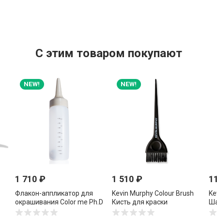
C этим товаром покупают
NEW!
NEW!
1 710
₽
1 510
₽
1
Флакон-аппликатор для
Kevin Murphy Colour Brush
Ke
окрашивания Color me Ph.D
Кисть для краски
Ша
Applicator.Bottle, используя
уп