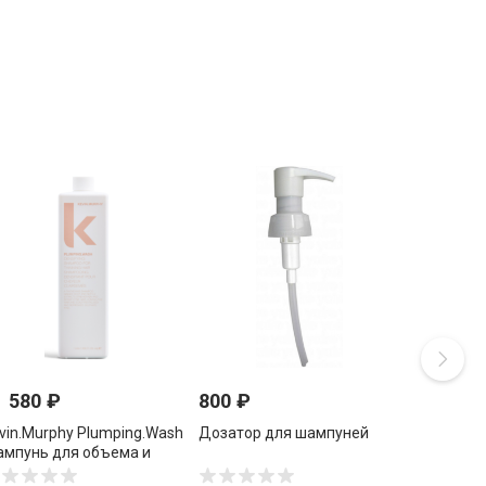
1 580
₽
800
₽
vin.Murphy Plumping.Wash
Дозатор для шампуней
мпунь для объема и
лотнения волос 1000 мл