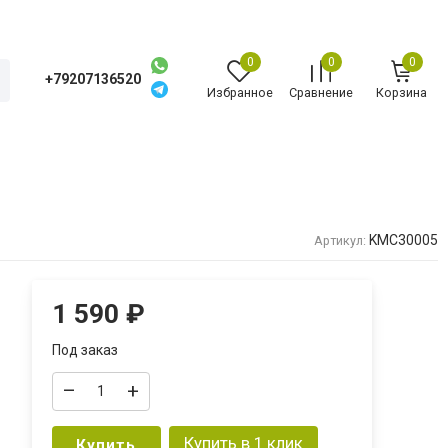
0
0
0
+79207136520
Избранное
Сравнение
Корзина
KMC30005
Артикул:
1 590
₽
Под заказ
–
+
Купить в 1 клик
Купить