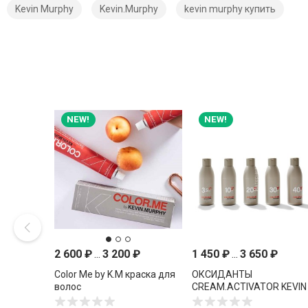
Kevin Murphy
Kevin.Murphy
kevin murphy купить
NEW!
NEW!
2 600
₽
...
3 200
₽
1 450
₽
...
3 650
₽
Color Me by K.M краска для
ОКСИДАНТЫ
волос
CREAM.ACTIVATOR KEVIN
MURPHY COLOR ME