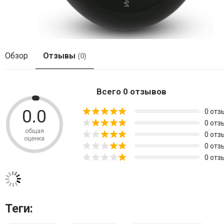
Обзор
Отзывы
(0)
Всего 0 отзывов
0.0
0 отз
0 отз
общая
0 отз
оценка
0 отз
0 отз
Теги: