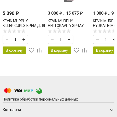
5 390
₽
3 000
₽
...
15 075
₽
1 080
₽
...
9 
KEVIN MURPHY
KEVIN MURPHY
KEVIN MURPH
KILLER.CURLS КРЕМ ДЛЯ
ANTI.GRAVITY.SPRAY
HYDRATE-ME.
КОНТРОЛЯ ВЬЮЩИХСЯ
СПРЕЙ ДЛЯ
КОНДИЦИОНЕ
ВОЛОС
ПРИКОРНЕВОГО
УВЛАЖНЕНИЯ
–
+
–
+
–
+
ОБЪЕМА
ВОССТАНОВЛ
В корзину
В корзину
В корзину
Политика обработки персональных данных
Контакты