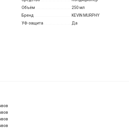
Объём
250 мл
Бренд
KEVIN MURPHY
УФ-защита
Да
ывов
ывов
ывов
ывов