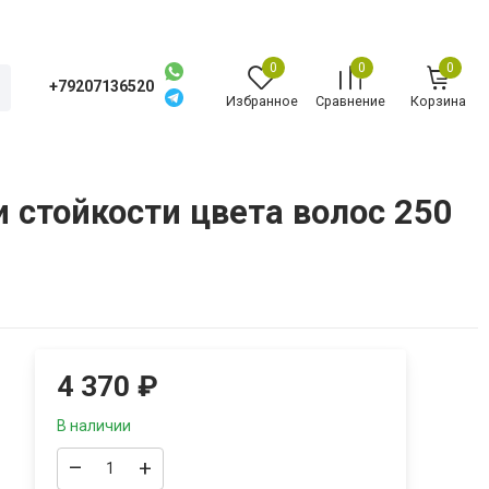
0
0
0
+79207136520
Избранное
Сравнение
Корзина
и стойкости цвета волос 250
4 370
₽
В наличии
–
+