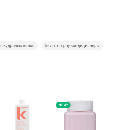
я кудрявых волос
kevin murphy кондиционеры
NEW!