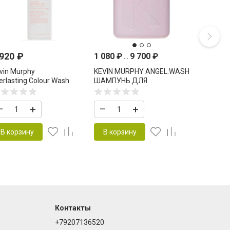
 920
₽
1 080
₽
...
9 700
₽
vin Murphy
KEVIN MURPHY ANGEL.WASH
erlasting.Colour Wash
ШАМПУНЬ ДЛЯ
мпунь для защиты
ОКРАШЕННЫХ ВОЛОС
ойкости цвета волос
–
+
–
+
00 мл
В корзину
В корзину
Контакты
+79207136520