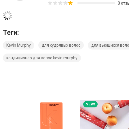
0 отз
Теги:
Kevin Murphy
для кудрявых волос
для вьющихся вол
кондиционер для волос kevin murphy
NEW!