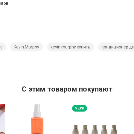
ывов
ос
Kevin.Murphy
kevin murphy купить
кондиционер дл
C этим товаром покупают
NEW!