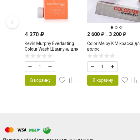
4 370
₽
2 600
₽
...
3 200
₽
Kevin Murphy Everlasting
Color Me by K.M краска д
Colour Wash Шампунь для
волос
защиты стойкости цвета
волос 250 мл
–
+
–
+
В корзину
В корзину