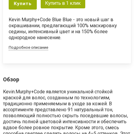
Купить в 1 клик
Купить
Kevin Murphy+Code Blue Blue - это новый шаг в
окрашивании, предлагающий 100% маскировку
седины, интенсивный цвет и на 150% более
однородное нанесение.
Подробное описание
Обзор
Kevin.Murphy+Code
является
уникальной
стойкой
краской
для волос,
созданным
по
технологиям,
традиционно
применяемым
в
уходе
за кожей.
В
ассортименте
представлено
91
натуральный
тон,
позволяющий
полностью
скрыть
поседевшие
волосы,
достичь
полной
цветовой
интенсивности
и
обеспечить
вдвое
более
ровное
покрытие.
Кроме
этого,
смесь
способна
светлее
сделать
волосы на 4–5
оттенков.
Этот