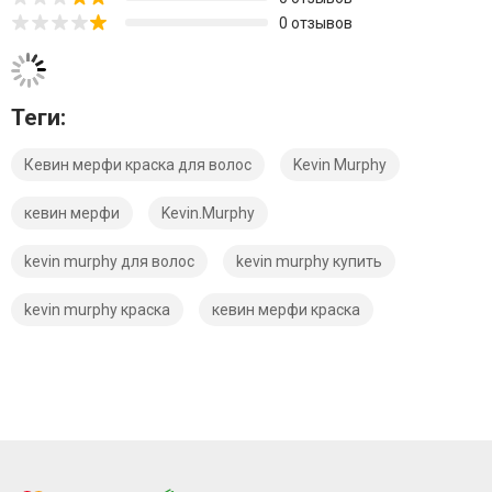
0 отзывов
Теги:
Кевин мерфи краска для волос
Kevin Murphy
кевин мерфи
Kevin.Murphy
kevin murphy для волос
kevin murphy купить
kevin murphy краска
кевин мерфи краска