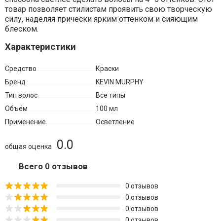
товар
позволяет
стилистам
проявить
свою
творческую
силу,
наделяя
прически
ярким
оттенком
и
сияющим
блеском.
Характеристики
Средство
Краски
Бренд
KEVIN MURPHY
Тип волос
Все типы
Объём
100 мл
Применение
Осветление
0.0
общая оценка
Всего 0 отзывов
0 отзывов
0 отзывов
0 отзывов
0 отзывов