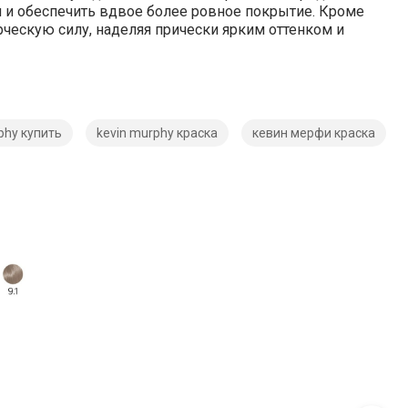
и
и
обеспечить
вдвое
более
ровное
покрытие.
Кроме
рческую
силу,
наделяя
прически
ярким
оттенком
и
phy купить
kevin murphy краска
кевин мерфи краска