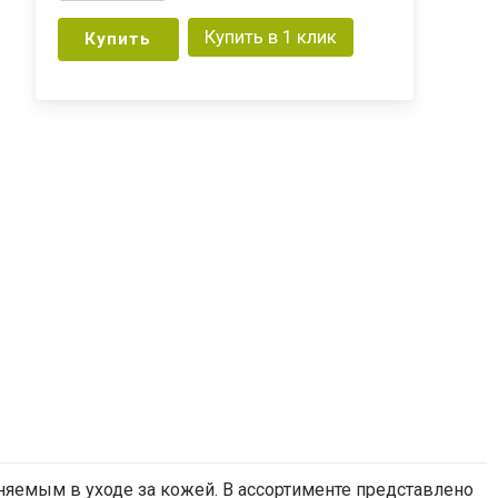
Купить в 1 клик
Купить
няемым
в
уходе
за кожей.
В
ассортименте
представлено