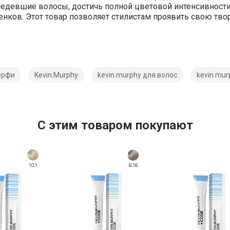
седевшие
волосы,
достичь
полной
цветовой
интенсивност
енков.
Этот
товар
позволяет
стилистам
проявить
свою
тво
ерфи
Kevin.Murphy
kevin murphy для волос
kevin mur
C этим товаром покупают