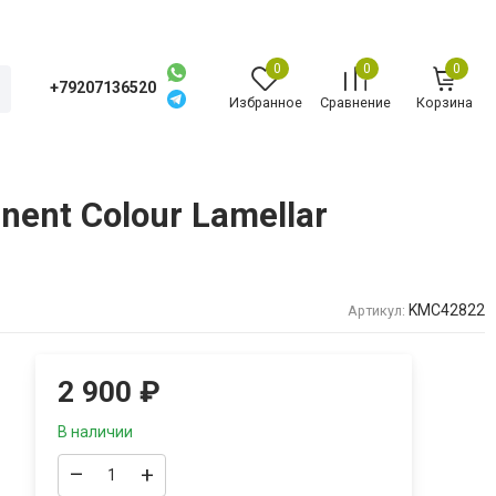
0
0
0
+79207136520
Избранное
Сравнение
Корзина
ent Colour Lamellar
KMC42822
Артикул:
2 900
₽
В наличии
–
+