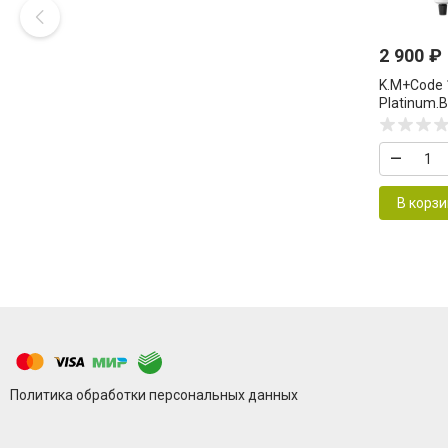
2 900
₽
K.M+Code 
Platinum.
для волос
Permanent
–
Technolog
В корзи
Политика обработки персональных данных