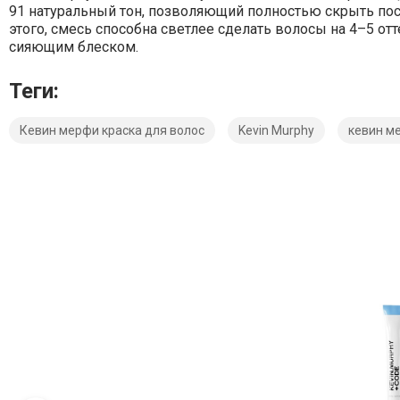
91
натуральный
тон,
позволяющий
полностью
скрыть
по
этого,
смесь
способна
светлее
сделать
волосы на 4–5
отт
сияющим
блеском.
Теги:
Кевин мерфи краска для волос
Kevin Murphy
кевин м