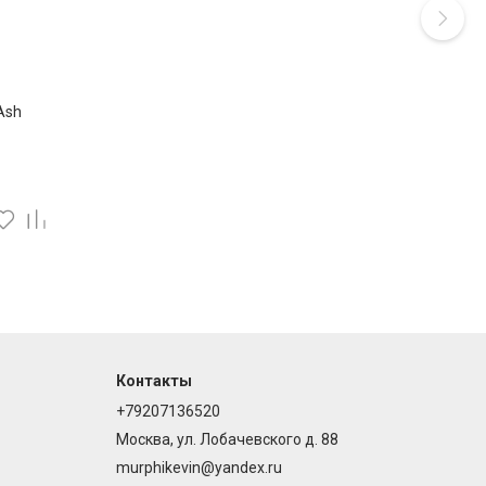
.Ash
 100 мл
Colour
ogy
Контакты
+79207136520
Москва, ул. Лобачевского д. 88
murphikevin@yandex.ru