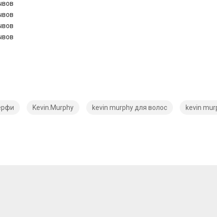
ывов
ывов
ывов
ывов
ерфи
Kevin.Murphy
kevin murphy для волос
kevin mur