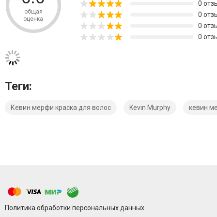
0 отз
общая
0 отз
оценка
0 отз
0 отз
Теги:
Кевин мерфи краска для волос
Kevin Murphy
кевин м
Политика обработки персональных данных