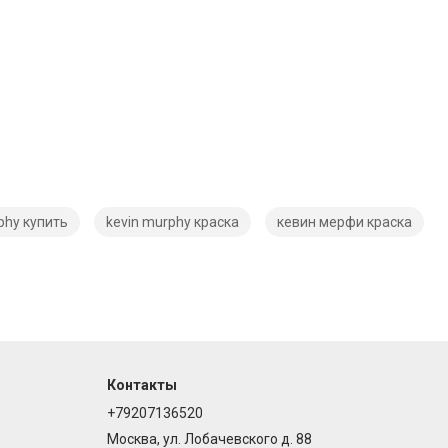
phy купить
kevin murphy краска
кевин мерфи краска
Контакты
+79207136520
Москва, ул. Лобачевского д. 88