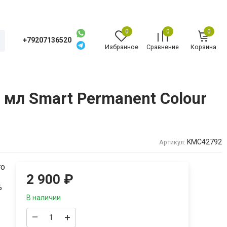
0
0
0
+79207136520
Избранное
Сравнение
Корзина
0 мл Smart Permanent Colour
KMC42792
Артикул:
то
2 900
₽
%
В наличии
–
+