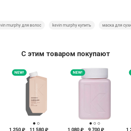
vin murphy для волос
kevin murphy купить
маска для сух
C этим товаром покупают
NEW!
NEW!
1 250
₽
...
11 580
₽
1 080
₽
...
9 700
₽
1