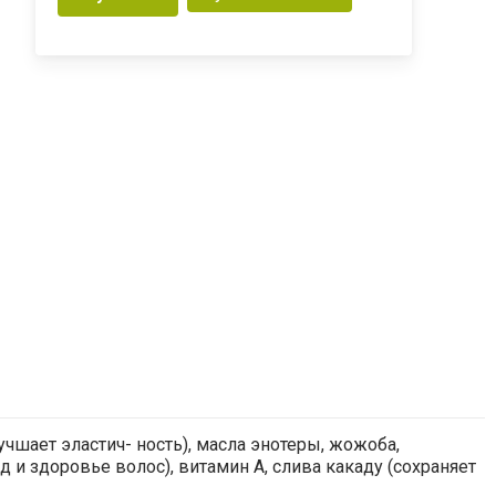
чшает эластич- ность), масла энотеры, жожоба,
и здоровье волос), витамин A, cлива какаду (сохраняет