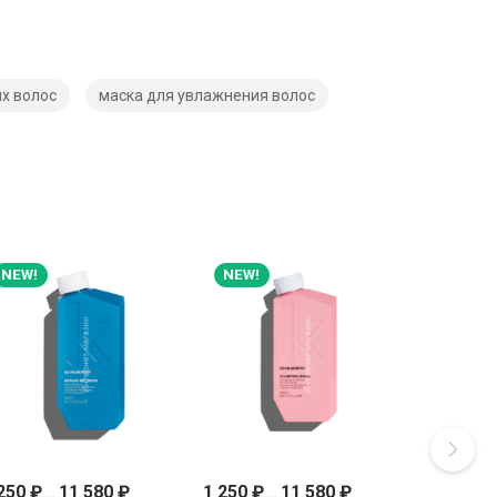
их волос
маска для увлажнения волос
NEW!
NEW!
 250
₽
...
11 580
₽
1 250
₽
...
11 580
₽