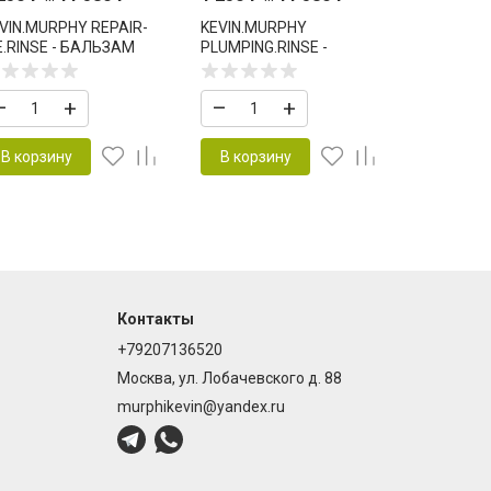
VIN.MURPHY REPAIR-
KEVIN.MURPHY
.RINSE - БАЛЬЗАМ
PLUMPING.RINSE -
ОНДИЦИОНЕР
БАЛЬЗАМ КОНДИЦИОНЕР
ЕКОНСТРУИРУЮЩИЙ И
ДЛЯ ОБЪЁМА И
–
+
–
+
КРЕПЛЯЮЩИЙ
УПЛОТНЕНИЯ ВОЛОС
В корзину
В корзину
Контакты
+79207136520
Москва, ул. Лобачевского д. 88
murphikevin@yandex.ru