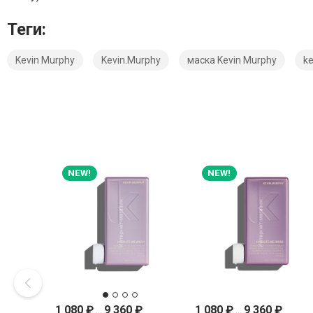
Теги:
Kevin Murphy
Kevin.Murphy
маска Kevin Murphy
ke
NEW!
NEW!
1 080
₽
...
9 360
₽
1 080
₽
...
9 360
₽