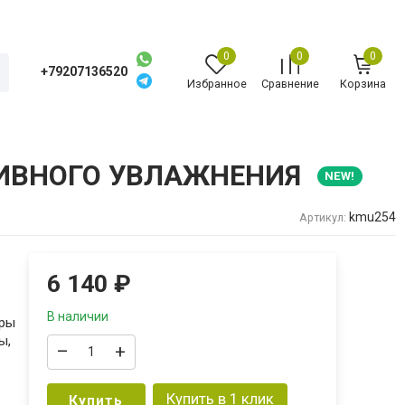
0
0
0
+79207136520
Избранное
Сравнение
Корзина
СИВНОГО УВЛАЖНЕНИЯ
NEW!
kmu254
Артикул:
6 140
₽
В наличии
уры
ы,
–
+
Купить в 1 клик
Купить