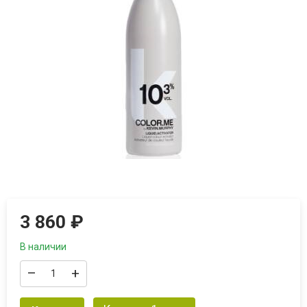
3 860
₽
В наличии
–
+