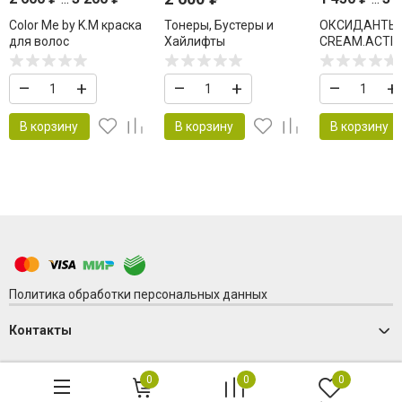
Color Me by K.M краска
Тонеры, Бустеры и
ОКСИДАНТЫ
для волос
Хайлифты
CREAM.ACTI
KEVIN MURPH
ME
–
+
–
+
–
+
В корзину
В корзину
В корзину
Политика обработки персональных данных
Контакты
0
0
0