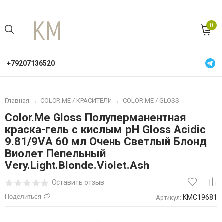
0
+79207136520
Главная
→
COLOR.ME / КРАСИТЕЛИ
→
COLOR.ME / GLOSS
Color.Me Gloss Полуперманентная
краска-гель c кислым pH Gloss Acidic
9.81/9VА 60 мл Очень Светлый Блонд
Виолет Пепельный
Very.Light.Blonde.Violet.Ash
Оставить отзыв
Поделиться
KMC19681
Артикул: