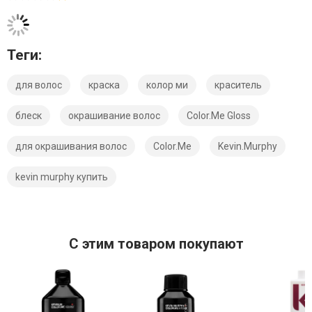
Теги:
для волос
краска
колор ми
краситель
блеск
окрашивание волос
Color.Me Gloss
для окрашивания волос
Color.Me
Kevin.Murphy
kevin murphy купить
C этим товаром покупают