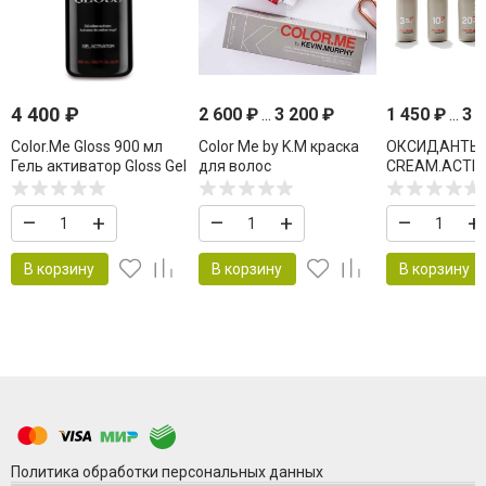
4 400
₽
2 600
₽
...
3 200
₽
1 450
₽
...
3 
Color.Me Gloss 900 мл
Color Me by K.M краска
ОКСИДАНТЫ
Гель активатор Gloss Gel
для волос
CREAM.ACTI
Activator 1.5%
KEVIN MURPH
ME
–
+
–
+
–
+
В корзину
В корзину
В корзину
Политика обработки персональных данных