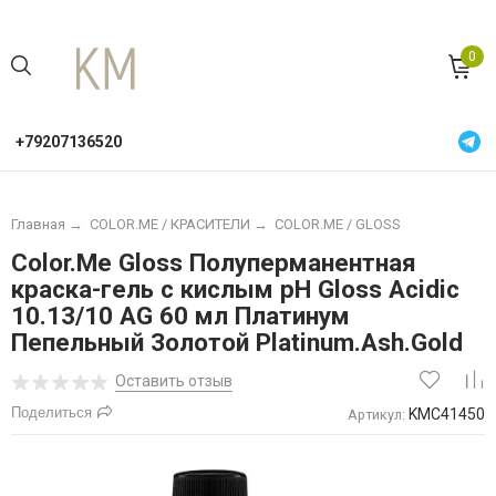
0
+79207136520
Главная
→
COLOR.ME / КРАСИТЕЛИ
→
COLOR.ME / GLOSS
Color.Me Gloss Полуперманентная
краска-гель c кислым pH Gloss Acidic
10.13/10 AG 60 мл Платинум
Пепельный Золотой Platinum.Ash.Gold
Оставить отзыв
Поделиться
KMC41450
Артикул: