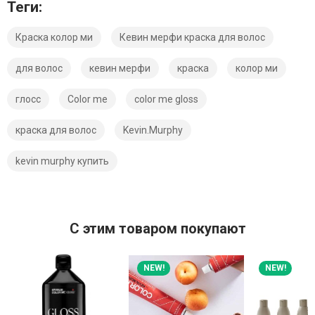
Теги:
Краска колор ми
Кевин мерфи краска для волос
для волос
кевин мерфи
краска
колор ми
глосс
Color me
color me gloss
краска для волос
Kevin.Murphy
kevin murphy купить
C этим товаром покупают
NEW!
NEW!