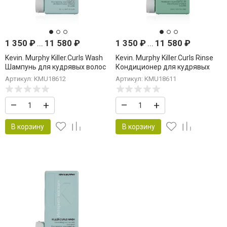
1 350
₽
...
11 580
₽
1 350
₽
...
11 580
₽
Kevin. Murphy Killer.Curls Wash
Kevin. Murphy Killer.Curls Rinse
Шампунь для кудрявых волос
Кондиционер для кудрявых
волос
Артикул: KMU18612
Артикул: KMU18611
–
+
–
+
В корзину
В корзину