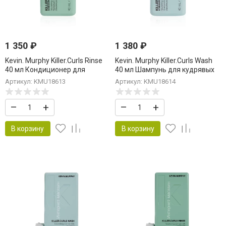
1 350
₽
1 380
₽
Kevin. Murphy Killer.Curls Rinse
Kevin. Murphy Killer.Curls Wash
40 мл Кондиционер для
40 мл Шампунь для кудрявых
кудрявых волос
волос
Артикул: KMU18613
Артикул: KMU18614
–
+
–
+
В корзину
В корзину