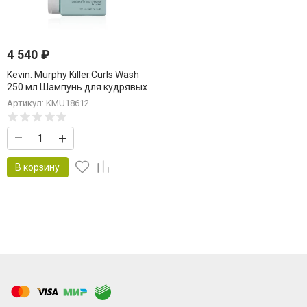
4 540
₽
Kevin. Murphy Killer.Curls Wash
250 мл Шампунь для кудрявых
волос
Артикул: KMU18612
–
+
В корзину