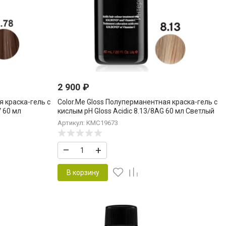
2 900
₽
я краска-гель c
Color.Me Gloss Полуперманентная краска-гель c
V 60 мл
кислым pH Gloss Acidic 8.13/8AG 60 мл Светлый
иолет
Блонд Пепельный Золотой
Артикул: KMC19673
Light.Blonde.Ash.Gold
–
+
В корзину