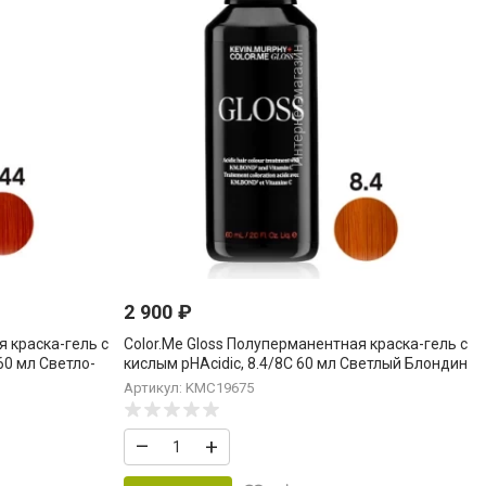
2 900
₽
я краска-гель c
Color.Me Gloss Полуперманентная краска-гель с
60 мл Светло-
кислым pHAcidic, 8.4/8C 60 мл Светлый Блондин
льный
Медный Lig.Blond.Copper
Артикул: KMC19675
–
+