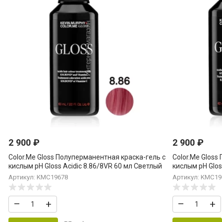
2 900
₽
2 900
₽
Color.Me Gloss Полуперманентная краска-гель c
Color.Me Gloss
кислым pH Gloss Acidic 8.86/8VR 60 мл Светлый
кислым pH Glos
Блонд Фиолет Красный Light.Blonde.Violet.Red
Блонд Фиолет L
Артикул: KMC19678
Артикул: KMC19
–
+
–
+