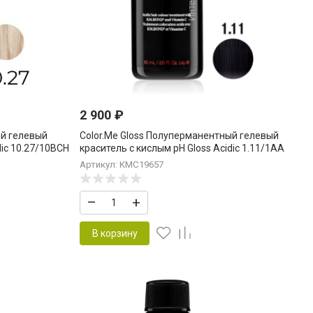
2 900
₽
ый гелевый
Color.Me Gloss Полуперманентный гелевый
dic 10.27/10BСН
краситель c кислым pH Gloss Acidic 1.11/1AA
 Платиновый
Black.Ash.Int 60 мл Брюнет Пепельный
Артикул: KMC19657
Интенсивный
–
+
В корзину