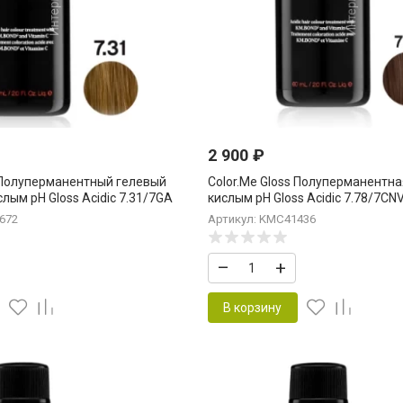
2 900
₽
s Полуперманентный гелевый
Color.Me Gloss Полуперманентна
слым pH Gloss Acidic 7.31/7GA
кислым pH Gloss Acidic 7.78/7СN
Violet.Gold 60 мл Средний Блонд
Средний. Блонд. Шоколадный. В
672
Артикул: KMC41436
ой
Medium.Blond.Chocolate.Violet
–
+
В корзину