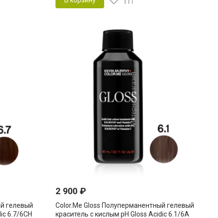
В корзину
2 900
₽
ый гелевый
Color.Me Gloss Полуперманентный гелевый
ic 6.7/6CH
краситель c кислым pH Gloss Acidic 6.1/6A