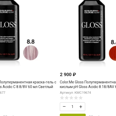
2 900
₽
 Полуперманентная краска-гель c
Color.Me Gloss Полуперманентна
s Acidic С 8.8/8V 60 мл Светлый
кислым pH Gloss Acidic 8.18/8AV 
ight.Blonde.Violet
Коричневый Шоколадный Пепе
677
Артикул: KMC19674
Light.Brown.Chocolate.Ash
–
+