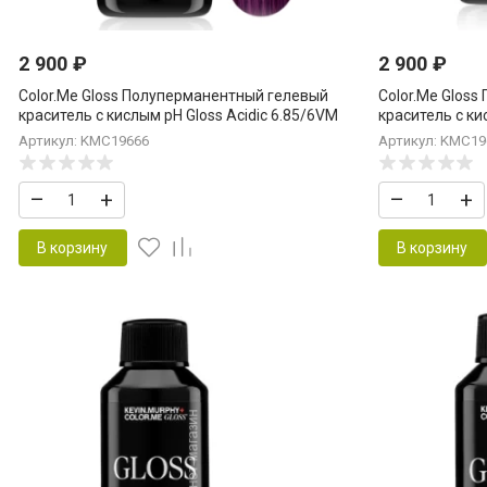
2 900
₽
2 900
₽
Color.Me Gloss Полуперманентный гелевый
Color.Me Glos
краситель c кислым pH Gloss Acidic 6.85/6VM
краситель c ки
Dark.Blonde.Violet.Mahogany 60 мл Темный
Medium Blonde
Артикул: KMC19666
Артикул: KMC19
Блонд Фиолет Махагон
–
+
–
+
В корзину
В корзину