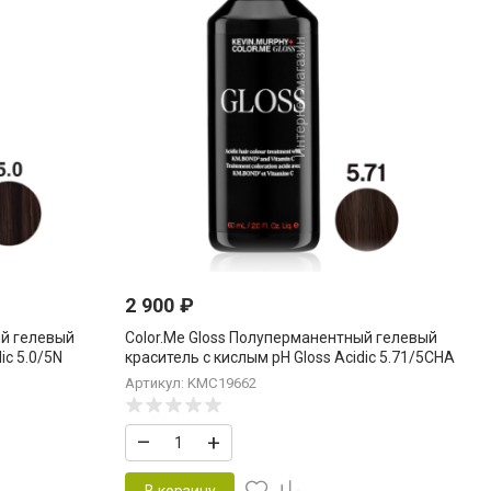
2 900
₽
ый гелевый
Color.Me Gloss Полуперманентный гелевый
ic 5.0/5N
краситель c кислым pH Gloss Acidic 5.71/5СHA
ый. Коричневый.
Light.Brown.Chocolate.Ash 60 мл Светло-
Артикул: KMC19662
Коричневый Шоколадный Пепельный
–
+