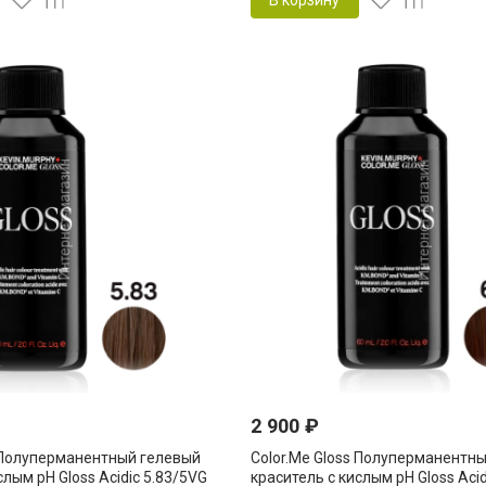
В корзину
2 900
₽
s Полуперманентный гелевый
Color.Me Gloss Полуперманентн
слым pH Gloss Acidic 5.83/5VG
краситель c кислым pH Gloss Acid