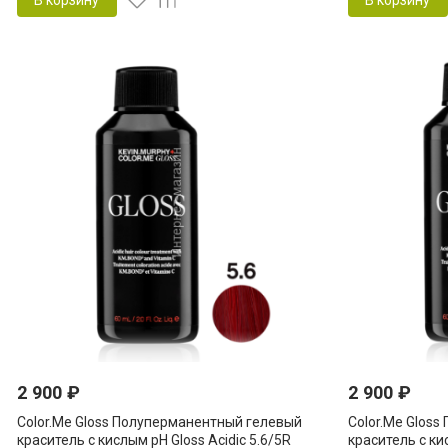
В корзину
В корзину
2 900
₽
2 900
₽
Color.Me Gloss Полуперманентный гелевый
Color.Me Glos
краситель c кислым pH Gloss Acidic 5.6/5R
краситель c ки