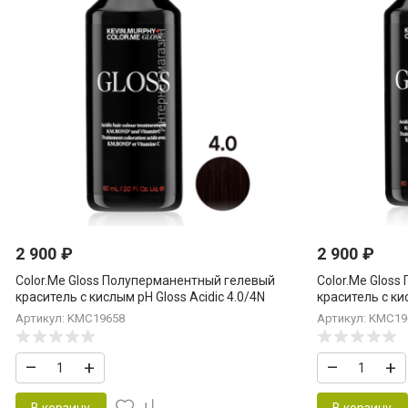
2 900
₽
2 900
₽
Color.Me Gloss Полуперманентный гелевый
Color.Me Glos
краситель c кислым pH Gloss Acidic 4.0/4N
краситель c ки
Med.Brown.Natural 60 мл Средний Шатен
Lig.Brown.Mah
Артикул: KMC19658
Артикул: KMC19
Натуральный
–
+
–
+