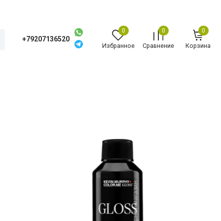
0
0
0
+79207136520
Избранное
Сравнение
Корзина