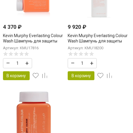
4 370
₽
9 920
₽
Kevin Murphy Everlasting Colour
Kevin Murphy Everlasting.Colour
Wash Шампунь для защиты
Wash Шампунь для защиты
стойкости цвета волос 250 мл
стойкости цвета волос 1000 мл
Артикул: KMU17816
Артикул: KMU18200
–
+
–
+
В корзину
В корзину