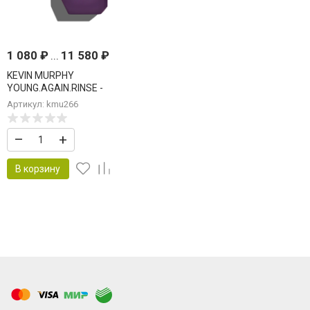
1 080
₽
...
11 580
₽
KEVIN MURPHY
YOUNG.AGAIN.RINSE -
КОНДИЦИОНЕР
Артикул: kmu266
УКРЕПЛЯЮЩИЙ ANTI AGE
–
+
В корзину