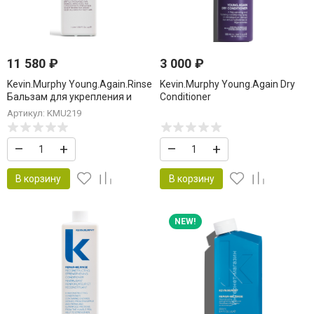
11 580
₽
3 000
₽
Kevin.Murphy Young.Again.Rinse
Kevin.Murphy Young.Again Dry
Бальзам для укрепления и
Conditioner
восстановления длинных
Восстанавливающий Сухой
Артикул: KMU219
волос 1000 мл
кондиционер для волос 100 мл
–
+
–
+
В корзину
В корзину
NEW!