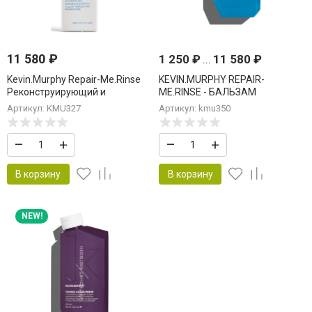
11 580
₽
1 250
₽
...
11 580
₽
Kevin.Murphy Repair-Me.Rinse
KEVIN.MURPHY REPAIR-
Реконструирующий и
ME.RINSE - БАЛЬЗАМ
укрепляющий кондиционер
КОНДИЦИОНЕР
Артикул: KMU327
Артикул: kmu350
Кевин Мерфи 1000 мл
РЕКОНСТРУИРУЮЩИЙ И
УКРЕПЛЯЮЩИЙ
–
+
–
+
В корзину
В корзину
NEW!